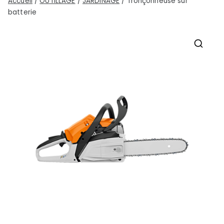
Accueil
/
OUTILLAGE
/
JARDINAGE
/ Tronçonneuse sur
batterie