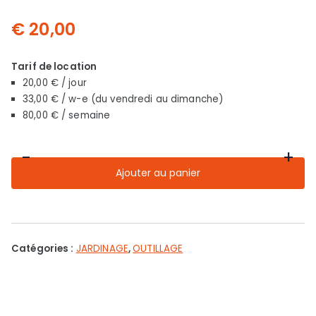
€
20,00
Tarif de location
20,00 € / jour
33,00 € / w-e (du vendredi au dimanche)
80,00 € / semaine
-
+
quantité
Ajouter au panier
de
Tronçonneuse
sur
batterie
Catégories :
JARDINAGE
,
OUTILLAGE